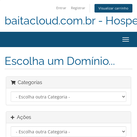
Entrar
Registrar
Visualizar carrinho
baitacloud.com.br - Hosp
Alter
nave
Escolha um Domínio...
Categorias
Ações